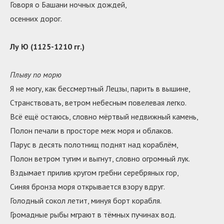
Говоря о Башани ночных дождей,
осенних дорог.
Лу Ю (1125-1210 гг.)
Плыву по морю
Я не могу, как бессмертный Лецзы, парить в вышине,
Странствовать, ветром небесным повелевая легко.
Всё ещё остаюсь, словно мёртвый недвижный камень,
Полон печали в просторе меж моря и облаков.
Парус в десять полотнищ поднят над кораблём,
Полон ветром тугим и выгнут, словно огромный лук.
Вздымает прилив кругом гребни серебряных гор,
Синяя бронза моря открывается взору вдруг.
Голодный сокол летит, минуя борт корабля.
Громадные рыбы мграют в тёмных пучинах вод.