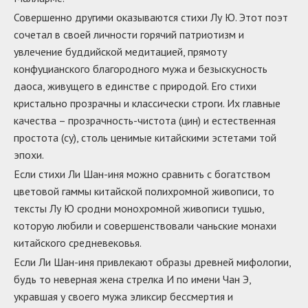
Совершенно другими оказываются стихи Лу Ю. Этот поэт
сочетал в своей личности горячий патриотизм и
увлечение буддийской медитацией, прямоту
конфуцианского благородного мужа и безыскусность
даоса, живущего в единстве с природой. Его стихи
кристально прозрачны и классически строги. Их главные
качества – прозрачность-чистота (цин) и естественная
простота (су), столь ценимые китайскими эстетами той
эпохи.
Если стихи Ли Шан-иня можно сравнить с богатством
цветовой гаммы китайской полихромной живописи, то
тексты Лу Ю сродни монохромной живописи тушью,
которую любили и совершенствовали чаньские монахи
китайского средневековья.
Если Ли Шан-иня привлекают образы древней мифологии,
будь то неверная жена стрелка И по имени Чан Э,
укравшая у своего мужа эликсир бессмертия и