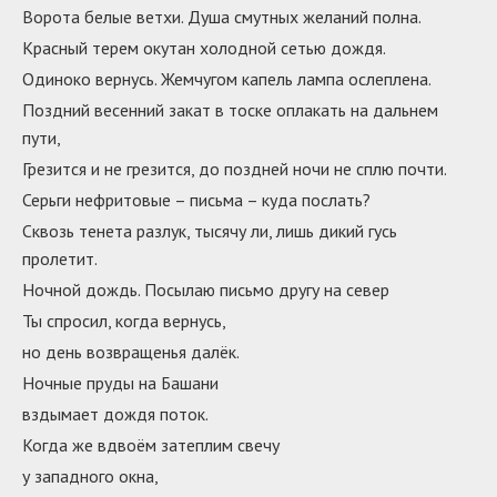
Ворота белые ветхи. Душа смутных желаний полна.
Красный терем окутан холодной сетью дождя.
Одиноко вернусь. Жемчугом капель лампа ослеплена.
Поздний весенний закат в тоске оплакать на дальнем
пути,
Грезится и не грезится, до поздней ночи не сплю почти.
Серьги нефритовые – письма – куда послать?
Сквозь тенета разлук, тысячу ли, лишь дикий гусь
пролетит.
Ночной дождь. Посылаю письмо другу на север
Ты спросил, когда вернусь,
но день возвращенья далёк.
Ночные пруды на Башани
вздымает дождя поток.
Когда же вдвоём затеплим свечу
у западного окна,