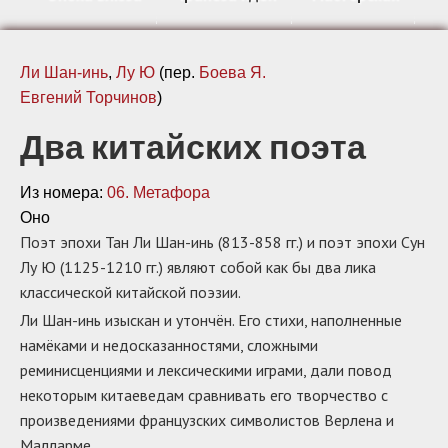
Ли Шан-инь
,
Лу Ю
(пер.
Боева Я.
Евгений Торчинов
)
Два китайских поэта
Из номера:
06. Метафора
Оно
Поэт эпохи Тан Ли Шан-инь (813-858 гг.) и поэт эпохи Сун
Лу Ю (1125-1210 гг.) являют собой как бы два лика
классической китайской поэзии.
Ли Шан-инь изыскан и утончён. Его стихи, наполненные
намёками и недосказанностями, сложными
реминисценциями и лексическими играми, дали повод
некоторым китаеведам сравнивать его творчество с
произведениями французских символистов Верлена и
Малларме.