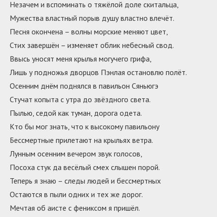
Незачем и вспоминать о тяжёлой доле скитальца,
Мужества властный порыв душу властно влечёт.
Песня окончена – волны морские меняют цвет,
Стих завершён – изменяет облик небесный свод.
Ввысь уносят меня крылья могучего грифа,
Лишь у подножья дворцов Пэнлая остановлю полёт.
Осенним днём поднялся в павильон Сяньюгэ
Стучат копыта с утра до звёздного света.
Пылью, седой как туман, дорога одета.
Кто бы мог знать, что к высокому павильону
Бессмертные прилетают на крыльях ветра.
Лунным осенним вечером звук голосов,
Посоха стук да весёлый смех слышен порой.
Теперь я знаю – следы людей и бессмертных
Остаются в пыли одних и тех же дорог.
Мечтая об аисте с фениксом я пришёл.