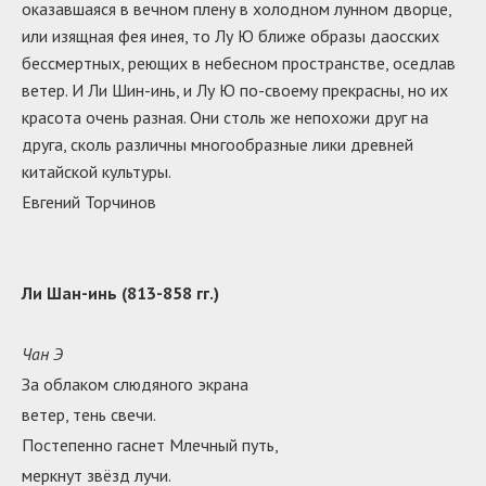
оказавшаяся в вечном плену в холодном лунном дворце,
или изящная фея инея, то Лу Ю ближе образы даосских
бессмертных, реющих в небесном пространстве, оседлав
ветер. И Ли Шин-инь, и Лу Ю по-своему прекрасны, но их
красота очень разная. Они столь же непохожи друг на
друга, сколь различны многообразные лики древней
китайской культуры.
Евгений Торчинов
Ли Шан-инь (813-858 гг.)
Чан Э
За облаком слюдяного экрана
ветер, тень свечи.
Постепенно гаснет Млечный путь,
меркнут звёзд лучи.