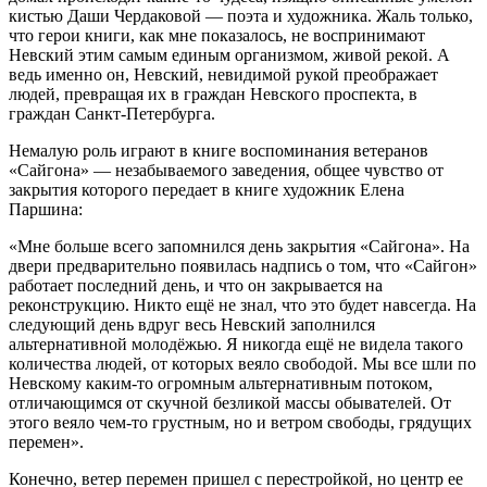
кистью Даши Чердаковой — поэта и художника. Жаль только,
что герои книги, как мне показалось, не воспринимают
Невский этим самым единым организмом, живой рекой. А
ведь именно он, Невский, невидимой рукой преображает
людей, превращая их в граждан Невского проспекта, в
граждан Санкт-Петербурга.
Немалую роль играют в книге воспоминания ветеранов
«Сайгона» — незабываемого заведения, общее чувство от
закрытия которого передает в книге художник Елена
Паршина:
«Мне больше всего запомнился день закрытия «Сайгона». На
двери предварительно появилась надпись о том, что «Сайгон»
работает последний день, и что он закрывается на
реконструкцию. Никто ещё не знал, что это будет навсегда. На
следующий день вдруг весь Невский заполнился
альтернативной молодёжью. Я никогда ещё не видела такого
количества людей, от которых веяло свободой. Мы все шли по
Невскому каким-то огромным альтернативным потоком,
отличающимся от скучной безликой массы обывателей. От
этого веяло чем-то грустным, но и ветром свободы, грядущих
перемен».
Конечно, ветер перемен пришел с перестройкой, но центр ее