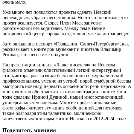
очень мало.
Уже много лет появляются проекты сделать Невский
пешеходным, убрав с него машины. Но что-то непохоже, что
проект реализуется. Скорее Илон Маск запустит
роботомобили без водителей. Между тем в Вене в
исторический центр города въезд машин уже давно запрещен.
Зато вкладыш в паспорт «Гражданин Санкт-Петербурга», как
рассказывает в книге рок-музыкант и писатель Владимир
Рекшан, я от него тоже получил.
На презентации книги в «Лавке писателя» на Невском
филологи отмечали блистательный легкий литературный
стиль автора, рассказчики баек оценили ее журналистский
профессионализм, умение из устной, порой сумбурной беседы
выстроить новеллу, передать особенности речи персонажей. А
мне хочется особо отметить фотоиллюстрации в книге. Они
тоже сделаны Ириной Дудиной, нашей многостаночницей,
универсальным человеком. Многие профессиональные
фотографы считают эту книгу особо ценной для потомков
также благодаря этим талантливо, молниеносно
запечатленным эпизодам жизни Невского в 2012-2024 годах.
Поделитесь мнением