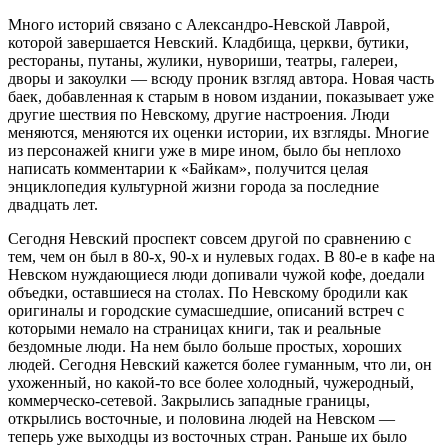
Много историй связано с Александро-Невской Лаврой,
которой завершается Невский. Кладбища, церкви, бутики,
рестораны, путаны, жулики, нувориши, театры, галереи,
дворы и закоулки — всюду проник взгляд автора. Новая часть
баек, добавленная к старым в новом издании, показывает уже
другие шествия по Невскому, другие настроения. Люди
меняются, меняются их оценки истории, их взгляды. Многие
из персонажей книги уже в мире ином, было бы неплохо
написать комментарии к «Байкам», получится целая
энциклопедия культурной жизни города за последние
двадцать лет.
Сегодня Невский проспект совсем другой по сравнению с
тем, чем он был в 80-х, 90-х и нулевых годах. В 80-е в кафе на
Невском нуждающиеся люди допивали чужой кофе, доедали
объедки, оставшиеся на столах. По Невскому бродили как
оригиналы и городские сумасшедшие, описаний встреч с
которыми немало на страницах книги, так и реальные
бездомные люди. На нем было больше простых, хороших
людей. Сегодня Невский кажется более гуманным, что ли, он
ухоженный, но какой-то все более холодный, чужеродный,
коммерческо-сетевой. Закрылись западные границы,
открылись восточные, и половина людей на Невском —
теперь уже выходцы из восточных стран. Раньше их было