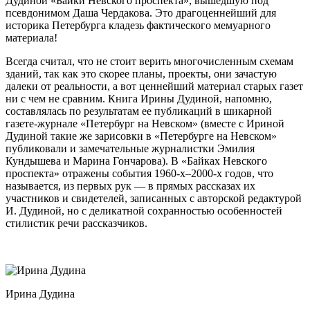
Дудиной «Байки Невского проспекта», вышедшую под
псевдонимом Даша Чердакова. Это драгоценнейший для
историка Петербурга кладезь фактического мемуарного
материала!
Всегда считал, что не стоит верить многочисленным схемам
зданий, так как это скорее планы, проекты, они зачастую
далеки от реальности, а вот ценнейший материал старых газет
ни с чем не сравним. Книга Ирины Дудиной, напомню,
составлялась по результатам ее публикаций в шикарной
газете-журнале «Петербург на Невском» (вместе с Ириной
Дудиной такие же зарисовки в «Петербурге на Невском»
публиковали и замечательные журналистки Эмилия
Кундышева и Марина Гончарова). В «Байках Невского
проспекта» отражены события 1960-х–2000-х годов, что
называется, из первых рук — в прямых рассказах их
участников и свидетелей, записанных с авторской редактурой
И. Дудиной, но с деликатной сохранностью особенностей
стилистик речи рассказчиков.
Ирина Дудина