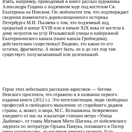
Взять, например, приводимый в книге рассказ художника
Александра Гущина о подземном ходе под костелом Св.
Екатерины на Невском. Он любопытен тем, что подтверждает
сведения знаменитого дореволюционного историка
Петербурга М.И. Пыляева о том, что подземный ход,
прорытый в конце XVIII или в начале XIX века от костела к
дому иезуитов на углу Итальянской улицы и набережной
Екатерининского канала (ныне канала Грибоедова),
действительно существовал! Видимо, это какие-то его
остатки, фрагменты. А может быть, он и до сих пор там
существует, полузасыпанный или целехонький.
Герои этих небольших рассказов-зарисовок — богема
Невского проспекта, что отражено и в названии первого
издания книги (2012 г.). Это интеллигенция, люди свободных
профессий и свободного мышления: от старейшего диджея
страны, а, может, и мира, М.С. Вспышкина, безвременно
ушедшего от нас на эскалаторе станции метро «Улица
Дыбенко», от главы Митьков Мити Шагина, от нобелевского
лауреата по литературе Орхана Памука, попавшего в Питер
через издательство, до мастеров ремонта квартир. Есть