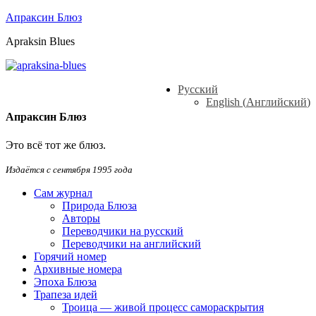
Апраксин Блюз
Apraksin Blues
Русский
English
(
Английский
)
Апраксин Блюз
Это всё тот же блюз.
Издаётся с сентября 1995 года
Сам журнал
Природа Блюза
Авторы
Переводчики на русский
Переводчики на английский
Горячий номер
Архивные номера
Эпоха Блюза
Трапеза идей
Троица — живой процесс самораскрытия