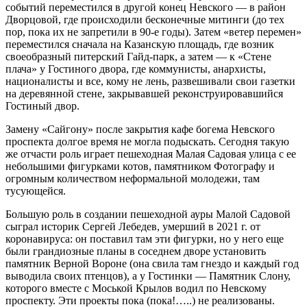
событий переместился в другой конец Невского — в район
Дворцовой, где происходили бесконечные митинги (до тех
пор, пока их не запретили в 90-е годы). Затем «ветер перемен»
переместился сначала на Казанскую площадь, где возник
своеобразный питерский Гайд-парк, а затем — к «Стене
плача» у Гостиного двора, где коммунисты, анархисты,
националисты и все, кому не лень, развешивали свои газетки
на деревянной стене, закрывавшей реконструировавшийся
Гостиный двор.
Замену «Сайгону» после закрытия кафе богема Невского
проспекта долгое время не могла подыскать. Сегодня такую
же отчасти роль играет пешеходная Малая Садовая улица с ее
небольшими фигурками котов, памятником Фотографу и
огромным количеством неформальной молодежи, там
тусующейся.
Большую роль в создании пешеходной ауры Малой Садовой
сыграл историк Сергей Лебедев, умерший в 2021 г. от
коронавируса: он поставил там эти фигурки, но у него еще
были грандиозные планы в соседнем дворе установить
памятник Верной Вороне (она свила там гнездо и каждый год
выводила своих птенцов), а у Гостинки — Памятник Слону,
которого вместе с Моськой Крылов водил по Невскому
проспекту. Эти проекты пока (пока!…..) не реализованы.