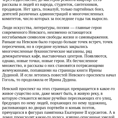
рассказы и людей из народа, студенток, сантехников,
продавцов. Нет здесь, пожалуй, только партийных бонз,
деятелей различных администраций и многочисленных
комитетов, число которых за последние годы так выросло.
Люди искусства, литературы, поэзии — главные герои
современного Невского, неизменно остающегося
несгибаемым символом свободы жизни и самовыражения.
Раньше на Невском было гораздо больше точек встреч, точек
пересечения, но в середине нулевых закрылись
многочисленные букинистические магазины, ряд
демократичных кафе, выставочных центров. Появляются,
однако, новые точки, новые герои. Их бесчисленное
множество, и рассказы о них становятся потрясающими
жемчужинами, попавшими на страницы книги Ирины
Дудиной. И если летопись повестей Невского проспекта начал
Гоголь, то продолжила ее Ирина Дудина.
Невский проспект на этих страницах превращается в какое-то
живое существо или, даже может быть, в живую реку, в
которую стекаются мелкие ручейки пересекающих его улиц,
бредущих по нему людей, порхающих по нему художниц,
распивающих во дворах портвейн и коньяк поэтов,
прячущихся в фигурах памятника Екатерине II курсантов. А в
домах происходят какие-то чудеса, изящно описанные умелой