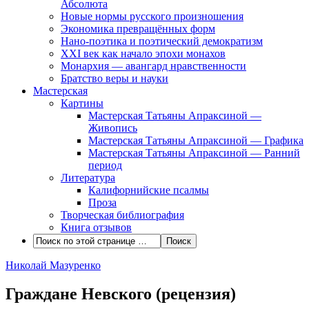
Абсолюта
Новые нормы русского произношения
Экономика превращённых форм
Нано-поэтика и поэтический демократизм
XXI век как начало эпохи монахов
Монархия — авангард нравственности
Братство веры и науки
Мастерская
Картины
Мастерская Татьяны Апраксиной —
Живопись
Мастерская Татьяны Апраксиной — Графика
Мастерская Татьяны Апраксиной — Ранний
период
Литература
Калифорнийские псалмы
Проза
Творческая библиография
Книга отзывов
Николай Мазуренко
Граждане Невского (рецензия)