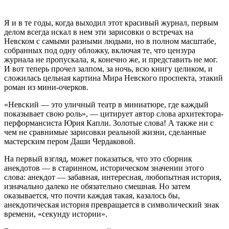
Я и в те годы, когда выходил этот красивый журнал, первым
делом всегда искал в нем эти зарисовки о встречах на
Невском с самыми разными людьми, но в полном масштабе,
собранных под одну обложку, включая те, что цензура
журнала не пропускала, я, конечно же, и представить не мог.
И вот теперь прочел залпом, за ночь, всю книгу целиком, и
сложилась цельная картина Мира Невского проспекта, этакий
роман из мини-очерков.
«Невский — это уличный театр в миниатюре, где каждый
показывает свою роль», — цитирует автор слова архитектора-
перформансиста Юрия Капли. Золотые слова! А также ни с
чем не сравнимые зарисовки реальной жизни, сделанные
мастерским пером Даши Чердаковой.
На первый взгляд, может показаться, что это сборник
анекдотов — в старинном, историческом значении этого
слова: анекдот — забавная, интересная, любопытная история,
изначально далеко не обязательно смешная. Но затем
оказывается, что почти каждая такая, казалось бы,
анекдотическая история превращается в символический знак
времени, «секунду истории».