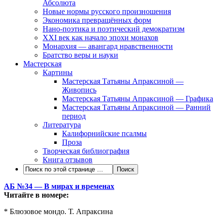
Абсолюта
Новые нормы русского произношения
Экономика превращённых форм
Нано-поэтика и поэтический демократизм
XXI век как начало эпохи монахов
Монархия — авангард нравственности
Братство веры и науки
Мастерская
Картины
Мастерская Татьяны Апраксиной —
Живопись
Мастерская Татьяны Апраксиной — Графика
Мастерская Татьяны Апраксиной — Ранний
период
Литература
Калифорнийские псалмы
Проза
Творческая библиография
Книга отзывов
АБ №34 — В мирах и временах
Читайте в номере:
* Блюзовое мондо. Т. Апраксина