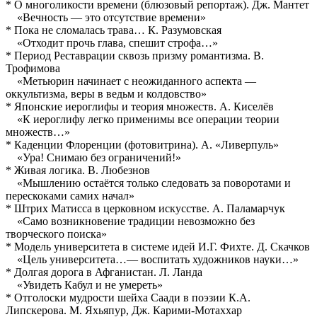
* О многоликости времени (блюзовый репортаж). Дж. Мантет
«Вечность — это отсутствие времени»
* Пока не сломалась трава… К. Разумовская
«Отходит прочь глава, спешит строфа…»
* Период Реставрации сквозь призму романтизма. В.
Трофимова
«Метьюрин начинает с неожиданного аспекта —
оккультизма, веры в ведьм и колдовство»
* Японские иероглифы и теория множеств. А. Киселёв
«К иероглифу легко применимы все операции теории
множеств…»
* Каденции Флоренции (фотовитрина). А. «Ливерпуль»
«Ура! Снимаю без ограничений!»
* Живая логика. В. Любезнов
«Мышлению остаётся только следовать за поворотами и
перескоками самих начал»
* Штрих Матисса в церковном искусстве. А. Паламарчук
«Само возникновение традиции невозможно без
творческого поиска»
* Модель университета в системе идей И.Г. Фихте. Д. Скачков
«Цель университета…— воспитать художников науки…»
* Долгая дорога в Афганистан. Л. Ланда
«Увидеть Кабул и не умереть»
* Отголоски мудрости шейха Саади в поэзии К.А.
Липскерова. М. Яхьяпур, Дж. Карими-Мотаххар