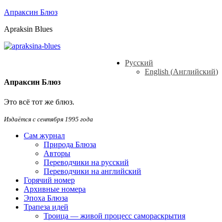
Апраксин Блюз
Apraksin Blues
Русский
English
(
Английский
)
Апраксин Блюз
Это всё тот же блюз.
Издаётся с сентября 1995 года
Сам журнал
Природа Блюза
Авторы
Переводчики на русский
Переводчики на английский
Горячий номер
Архивные номера
Эпоха Блюза
Трапеза идей
Троица — живой процесс самораскрытия